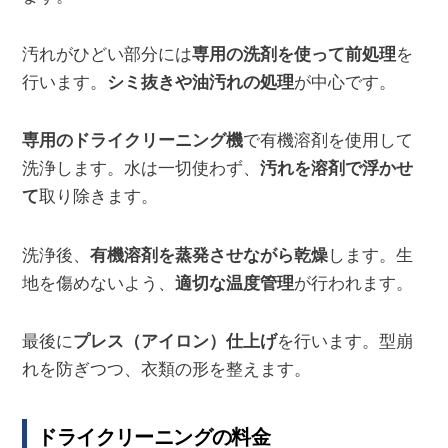
汚れがひどい部分には
専用の洗剤を使って前処理
を
行います。
シミ抜きや油汚れの処理
が中心です。
専用のドライクリーニング機
で有機溶剤を使用して
洗浄します。水は一切使わず、
汚れを溶剤で浮かせ
て
取り除きます。
洗浄後、
有機溶剤を蒸発させながら乾燥
します。生
地を傷めないよう、
適切な温度管理
が行われます。
最後に
プレス（アイロン）仕上げ
を行います。型崩
れを防ぎつつ、衣類の形を整えます。
ドライクリーニングの料金