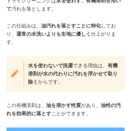
ドライクリーニングは
水を使わず、有機溶剤を用い
て
汚れを落とします。
この仕組みは、
油汚れを落とすことに特化
してお
り、
通常の水洗いよりも生地に優しく
仕上がりま
す。
水を使わないで洗濯
できる理由は、
有機
溶剤が水の代わりに汚れを浮かせて取り
除く
からです。
この有機溶剤は、
油を溶かす性質
があり、
油性の汚
れを効果的に落とす
ことができます。